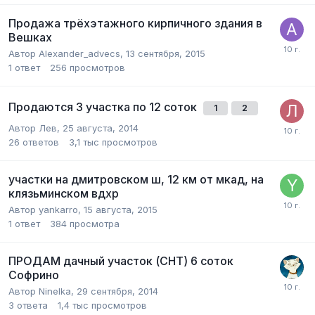
Продажа трёхэтажного кирпичного здания в
Вешках
Автор
Alexander_advecs
,
13 сентября, 2015
1
ответ
256
просмотров
Продаются 3 участка по 12 соток
1
2
Автор
Лев
,
25 августа, 2014
26
ответов
3,1 тыс
просмотров
участки на дмитровском ш, 12 км от мкад, на
клязьминском вдхр
Автор
yankarro
,
15 августа, 2015
1
ответ
384
просмотра
ПРОДАМ дачный участок (СНТ) 6 соток
Софрино
Автор
Ninelka
,
29 сентября, 2014
3
ответа
1,4 тыс
просмотров