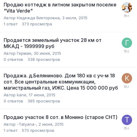
Продаю коттедж в литном закрытом поселке
"Vita Verde"
Автор
Надежда Викторовна
,
3 июля, 2015
1
ответ
373
просмотра
Продается земельный участок 28 км от
МКАД - 1999999 руб
Автор
Герман
,
30 июня, 2015
0
ответов
338
просмотров
Продажа. д.Беляниново. Дом 180 кв с уч-м 18
сот. Все центральные коммуникации,
магистральный газ, ИЖС. Цена 15 000 000 руб
Автор
kane
,
17 июня, 2015
0
ответов
385
просмотров
Продаю участок 8 сот. в Монино (старое СНТ)
Автор
-Tatyana-
,
2 июня, 2015
1
ответ
570
просмотров