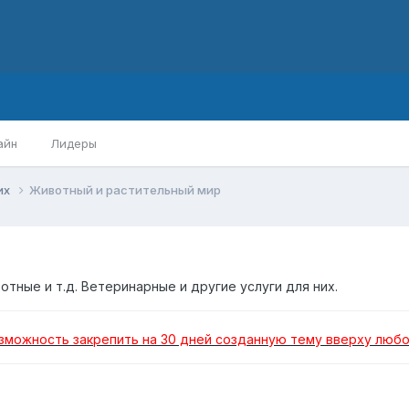
айн
Лидеры
их
Животный и растительный мир
отные и т.д. Ветеринарные и другие услуги для них.
озможность закрепить на 30 дней созданную тему вверху любо