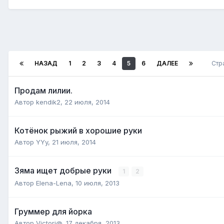
НАЗАД
1
2
3
4
5
6
ДАЛЕЕ
Стр
Продам лилии.
Автор
kendik2
,
22 июля, 2014
Котёнок рыжий в хорошие руки
Автор
YYy
,
21 июля, 2014
Зяма ищет добрые руки
1
2
Автор
Elena-Lena
,
10 июля, 2013
Груммер для йорка
Автор
Victori@
,
17 декабря, 2013