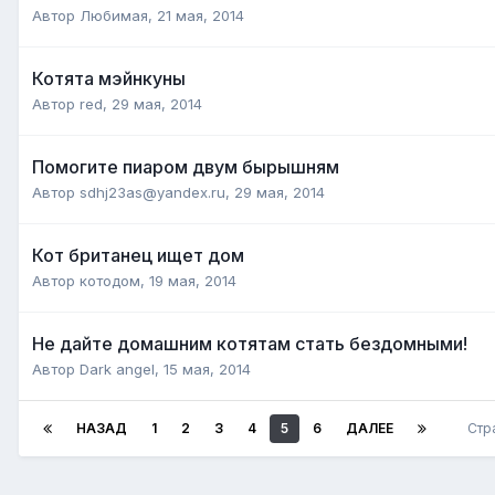
Автор
Любимая
,
21 мая, 2014
Котята мэйнкуны
Автор
red
,
29 мая, 2014
Помогите пиаром двум бырышням
Автор
sdhj23as@yandex.ru
,
29 мая, 2014
Кот британец ищет дом
Автор
котодом
,
19 мая, 2014
Не дайте домашним котятам стать бездомными!
Автор
Dark angel
,
15 мая, 2014
НАЗАД
1
2
3
4
5
6
ДАЛЕЕ
Стр