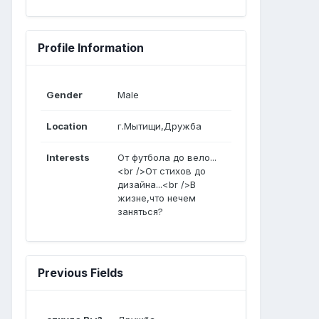
Profile Information
Gender
Male
Location
г.Мытищи,Дружба
Interests
От футбола до вело...
<br />От стихов до
дизайна...<br />В
жизне,что нечем
заняться?
Previous Fields