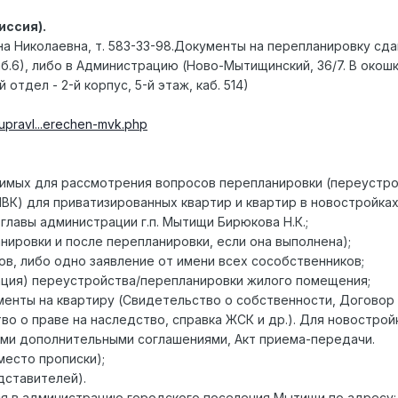
ссия).
а Николаевна, т. 583-33-98.Документы на перепланировку сда
каб.6), либо в Администрацию (Ново-Мытищинский, 36/7. В окош
отдел - 2-й корпус, 5-й этаж, каб. 514)
t/upravl...erechen-mvk.php
имых для рассмотрения вопросов перепланировки (переустро
К) для приватизированных квартир и квартир в новостройках
.главы администрации г.п. Мытищи Бирюкова Н.К.;
анировки и после перепланировки, если она выполнена);
ов, либо одно заявление от имени всех сособственников;
ация) переустройства/перепланировки жилого помещения;
енты на квартиру (Свидетельство о собственности, Договор 
о о праве на наследство, справка ЖСК и др.). Для новостройк
ми дополнительными соглашениями, Акт приема-передачи.
место прописки);
дставителей).
я в администрацию городского поселения Мытищи по адресу: