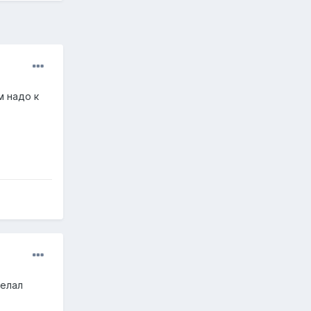
м надо к
делал