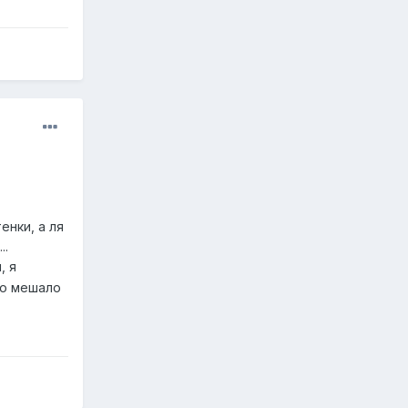
енки, а ля
..
, я
то мешало