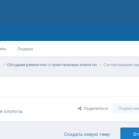
айн
Лидеры
о
Обсудим ремонтно-строительные хлопоты
Согласование пе
Поделиться
Подписчи
е хлопоты
Создать новую тему
От