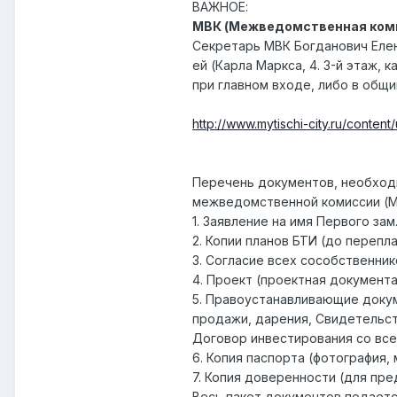
ВАЖНОЕ:
МВК (Межведомственная коми
Секретарь МВК Богданович Елен
ей (Карла Маркса, 4. 3-й этаж, 
при главном входе, либо в общий 
http://www.mytischi-city.ru/conten
Перечень документов, необход
межведомственной комиссии (МВ
1. Заявление на имя Первого зам
2. Копии планов БТИ (до перепл
3. Согласие всех сособственник
4. Проект (проектная документ
5. Правоустанавливающие докум
продажи, дарения, Свидетельств
Договор инвестирования со все
6. Копия паспорта (фотография, 
7. Копия доверенности (для пре
Весь пакет документов подаетс