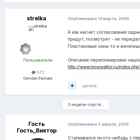
strelka
Опубликовано
13 марта, 2006
А как насчет согласования зад
придут, посмотрят - не переде
Пластиковые окна-то и железны
Описание перепланировки нашла
Пользователи
http://www.mosrealtor.ru/index.ph
572
Gender:
Female
Цитата
3 недели спустя...
Гость
Опубликовано
2 апреля, 2006
Гость_Виктор
Сталкивался ли кто-нибудь с п