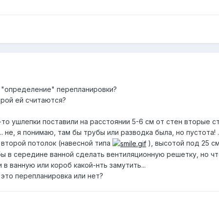
е "определение" перепланировки?
ирой ей считаются?
-то ушлепки поставили на расстоянии 5-6 см от стен вторые ст
. не, я понимаю, там бы трубы или разводка была, но пустота! ..
 второй потолок (навесной типа
), высотой под 25 см
обы в середине ванной сделать вентиляционную решетку, но ч
в ванную или короб какой-нть замутить...
, это перепланировка или нет?