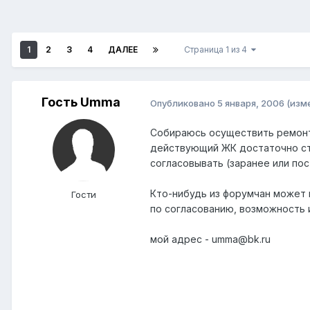
1
2
3
4
ДАЛЕЕ
Страница 1 из 4
Гость Umma
Опубликовано
5 января, 2006
(изм
Собираюсь осуществить ремонт 
действующий ЖК достаточно ст
согласовывать (заранее или пос
Кто-нибудь из форумчан может 
Гости
по согласованию, возможность и
мой адрес - umma@bk.ru