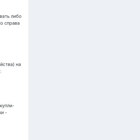
вать либо
ко справа
йства) на
:
купли-
и -