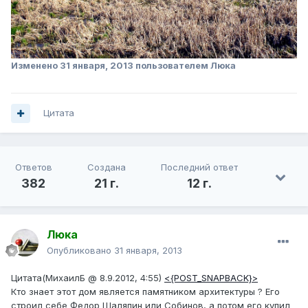
Изменено
31 января, 2013
пользователем Люка
Цитата
Ответов
Создана
Последний ответ
382
21 г.
12 г.
Люка
Опубликовано
31 января, 2013
Цитата(МихаилБ @ 8.9.2012, 4:55)
<{POST_SNAPBACK}>
Кто знает этот дом является памятником архитектуры ? Его
строил себе Федор Шаляпин или Собинов, а потом его купил