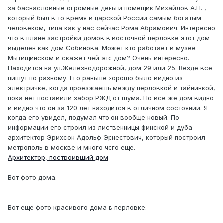
за баснасловные огромные деньги помещик Михайлов А.Н. ,
который был в то время в царской России самым богатым
человеком, типа как у нас сейчас Рома Абрамович. Интересно
что в плане застройки домов в восточной перловке этот дом
выделен как дом Собинова. Может кто работает в музее
Мытищинском и скажет чей это дом? Очень интересно.
Находится на ул.Железнодорожной, дом 29 или 25. Везде все
пишут по разному. Его раньше хорошо было видно из
электричке, когда проезжаешь между перловкой и тайнинкой,
пока нет поставили забор РЖД от шума. Но все же дом видно
и видно что он за 120 лет находится в отличном состоянии. Я
когда его увидел, подумал что он вообще новый. По
информации его строил из лиственницы финской и дуба
архитектор Эрихсон Адольф Эрнестович, который построил
метрополь в москве и много чего еще.
Архитектор, построивший дом
Вот фото дома.
Вот еще фото красивого дома в перловке.