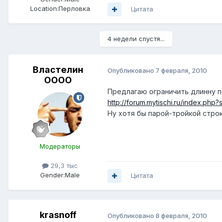
Location:
Перловка
Цитата
4 недели спустя...
Властелин
Опубликовано
7 февраля, 2010
ОООО
Предлагаю ограничить длинну п
http://forum.mytischi.ru/index.php
Ну хотя бы парой-тройкой строк
Модераторы
29,3 тыс
Gender:
Male
Цитата
krasnoff
Опубликовано
8 февраля, 2010