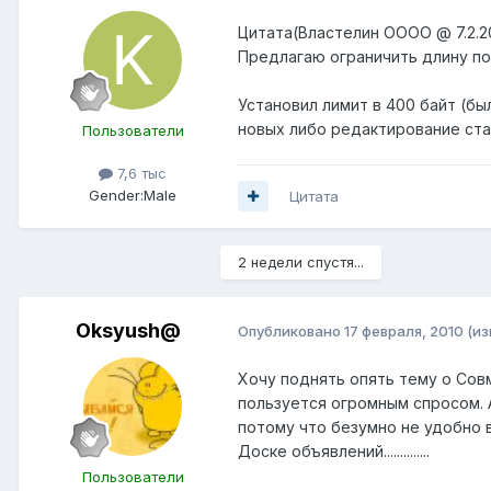
Цитата(Властелин ОООО @ 7.2.20
Предлагаю ограничить длину по
Установил лимит в 400 байт (бы
новых либо редактирование ста
Пользователи
7,6 тыс
Gender:
Male
Цитата
2 недели спустя...
Oksyush@
Опубликовано
17 февраля, 2010
(и
Хочу поднять опять тему о Сов
пользуется огромным спросом. А
потому что безумно не удобно в
Доске объявлений..............
Пользователи