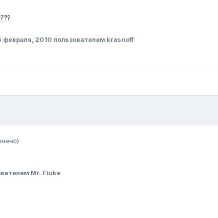
????
5 февраля, 2010
пользователем krasnoff
енено)
вателем Mr. Fluke