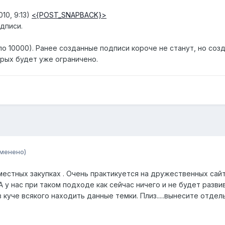
10, 9:13)
<{POST_SNAPBACK}>
дписи.
ло 10000). Ранее созданные подписи короче не станут, но соз
рых будет уже ограничено.
зменено)
местных закупках . Очень практикуется на дружественных сайт
 у нас при таком подходе как сейчас ничего и не будет разви
 куче всякого находить данные темки. Плиз.....вынесите отдел