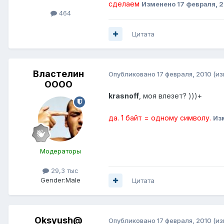
сделаем
Изменено
17 февраля, 
464
Цитата
Властелин
Опубликовано
17 февраля, 2010
(и
ОООО
krasnoff
, моя влезет? )))+
да. 1 байт = одному символу.
Из
Модераторы
29,3 тыс
Gender:
Male
Цитата
Oksyush@
Опубликовано
17 февраля, 2010
(и