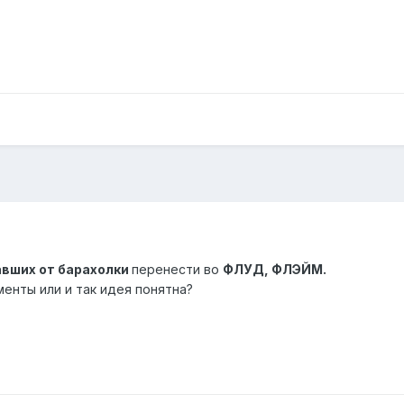
авших от барахолки
перенести во
ФЛУД, ФЛЭЙМ.
енты или и так идея понятна?