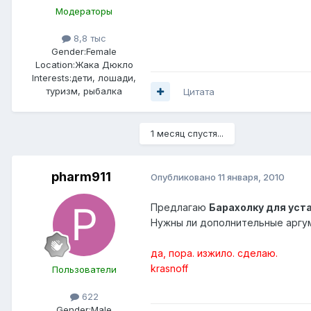
Модераторы
8,8 тыс
Gender:
Female
Location:
Жака Дюкло
Interests:
дети, лошади,
туризм, рыбалка
Цитата
1 месяц спустя...
pharm911
Опубликовано
11 января, 2010
Предлагаю
Барахолку для уст
Нужны ли дополнительные аргум
да, пора. изжило. сделаю.
krasnoff
Пользователи
622
Gender:
Male