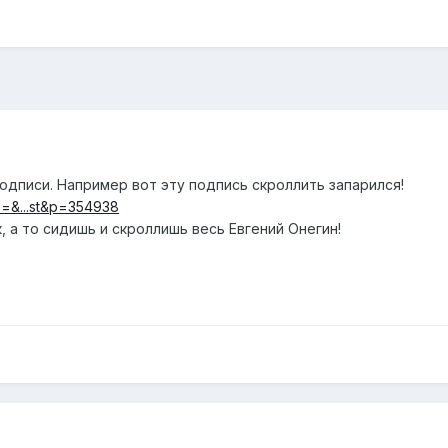
одписи. Например вот эту подпись скроллить запарился!
?s=&...st&p=354938
, а то сидишь и скроллишь весь Евгений Онегин!