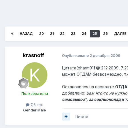
НАЗАД
20
21
22
23
24
25
26
ДАЛЕЕ
krasnoff
Опубликовано
2 декабря, 2009
Цитата(pharm911 @ 2.12.2009, 7:2
может ОТДАМ безвозмездно, т.е
Остановился на варианте
ОТДАМ
добавлено:
Вам что-то не нужн
Пользователи
самовывоз", за сок/шоколад и т
7,6 тыс
Gender:
Male
Цитата