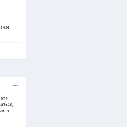
дание
ах и
ваться,
ьно в