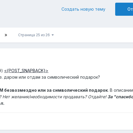
Создать новую тему
От
Страница 25 из 26
9)
<{POST_SNAPBACK}>
. даром или отдам за символический подарок?
 безвозмездно или за символический подарок
. В описании
о? Нет желания/необходимости продавать? Отдайте!
За "спасибо
.п.