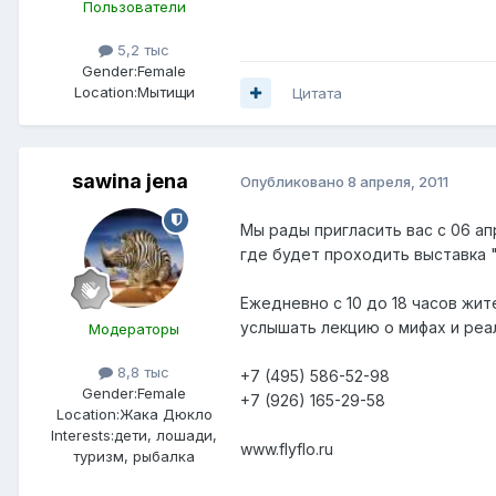
Пользователи
5,2 тыс
Gender:
Female
Location:
Мытищи
Цитата
sawina jena
Опубликовано
8 апреля, 2011
Мы рады пригласить вас с 06 ап
где будет проходить выставка 
Ежедневно с 10 до 18 часов жи
услышать лекцию о мифах и реа
Модераторы
8,8 тыс
+7 (495) 586-52-98
Gender:
Female
+7 (926) 165-29-58
Location:
Жака Дюкло
Interests:
дети, лошади,
www.flyflo.ru
туризм, рыбалка