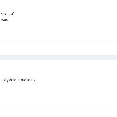
 что ли?
 маю.
о - думаю с дюжину.