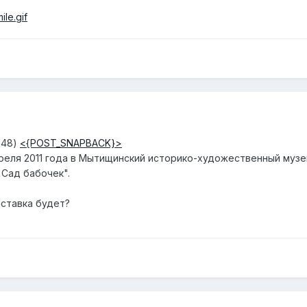
2:48)
<{POST_SNAPBACK}>
реля 2011 года в Мытищинский историко-художественный музей
"Сад бабочек".
ыставка будет?