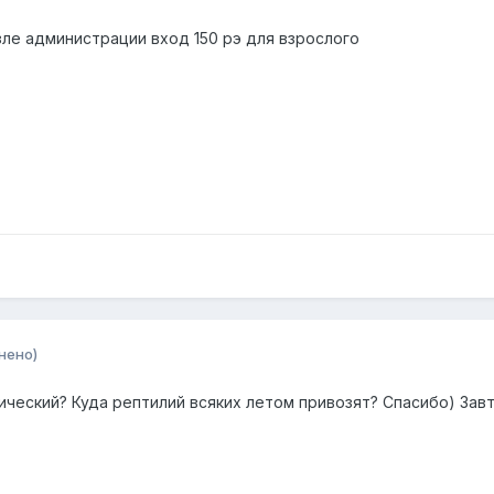
зле администрации вход 150 рэ для взрослого
нено)
рический? Куда рептилий всяких летом привозят? Спасибо) За