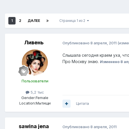
1
2
ДАЛЕЕ
Страница 1 из 2
Ливень
Опубликовано
8 апреля, 2011
(изме
Слышала сегодня краем уха, что
Про Москву знаю.
Изменено
8 ап
Пользователи
5,2 тыс
Gender:
Female
Location:
Мытищи
Цитата
sawina jena
Опубликовано
8 апреля, 2011