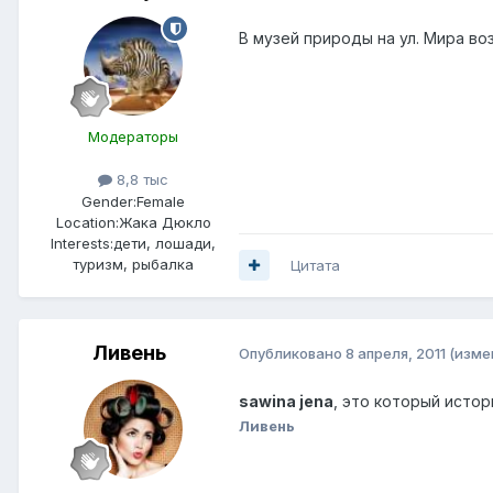
В музей природы на ул. Мира во
Модераторы
8,8 тыс
Gender:
Female
Location:
Жака Дюкло
Interests:
дети, лошади,
туризм, рыбалка
Цитата
Ливень
Опубликовано
8 апреля, 2011
(изме
sawina jena
, это который исто
Ливень