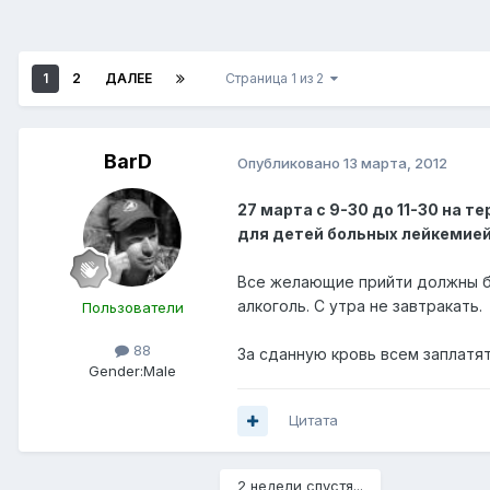
1
2
ДАЛЕЕ
Страница 1 из 2
BarD
Опубликовано
13 марта, 2012
27 марта с 9-30 до 11-30 на 
для детей больных лейкемией
Все желающие прийти должны бы
алкоголь. С утра не завтракать.
Пользователи
88
За сданную кровь всем заплатя
Gender:
Male
Цитата
2 недели спустя...