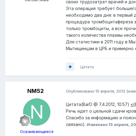
своих трудозатрат врачей и дон
Эта операция требует большего
необходимо два дня: в первый 
процедура тромбоцитафереза за
только тромбоциты, а все проч
такого количества плазмы необ
Для статистики в 2011 году в 
Мытищинцам в ЦРБ и примерно 4
Цитата
NM52
Опубликовано
15 апреля, 2012
(изм
Цитата(BarD @ 7.4.2012, 10:57)
<{
Речь идет о цельной сдачи кров
Спасибо за информацию и поясн
связано).
Изменено
15 апреля, 2
Осваивающиеся