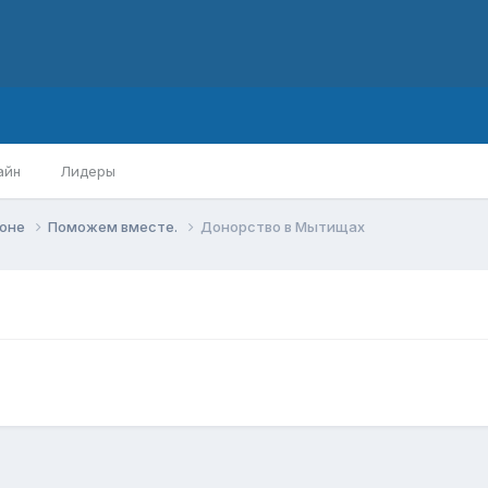
айн
Лидеры
йоне
Поможем вместе.
Донорство в Мытищах