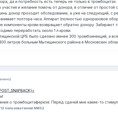
ора, да и потребность есть теперь не только в тромбоцитах.
 участия и желания помочь от донора, в отличие от простой
день донор проходит обследование, а уже на следующий, с ре
нимает полтора часа. Аппарат (полностью одноразовое обор
ие компоненты крови возвращает обратно донору. Забирают т
ходимо переработать около 1 л крови.
Мытищинской ЦРБ было сделано менее 300 тромбоинекций, а вс
00 литров больным Мытищинского района в Московских облас
енено)
POST_SNAPBACK}>
и!
ения о тромбоцитаферезе. Перед сдачей мне какие-то стимул
012
пользователем NM52