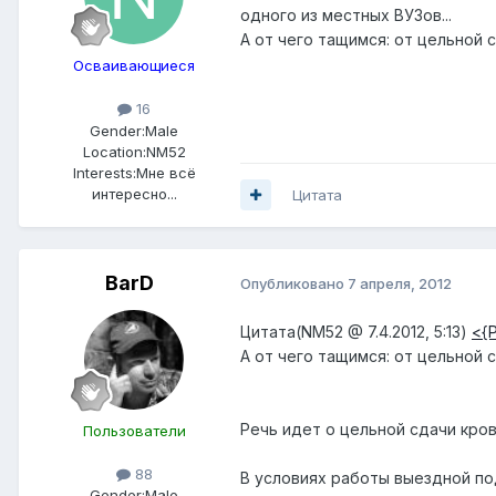
одного из местных ВУЗов...
А от чего тащимся: от цельной
Осваивающиеся
16
Gender:
Male
Location:
NM52
Interests:
Мне всё
интересно...
Цитата
BarD
Опубликовано
7 апреля, 2012
Цитата(NM52 @ 7.4.2012, 5:13)
<{
А от чего тащимся: от цельной
Речь идет о цельной сдачи кров
Пользователи
88
В условиях работы выездной п
Gender:
Male