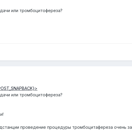
 сдачи или тромбоцитофереза?
POST_SNAPBACK}>
 сдачи или тромбоцитофереза?
и!
одстанции проведение процедуры тромбоцитафереза очень за