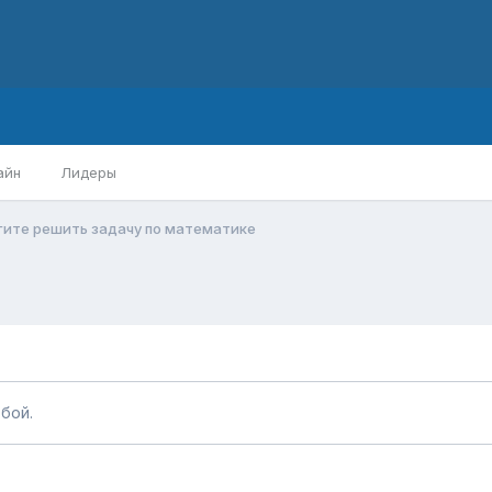
айн
Лидеры
ите решить задачу по математике
бой.