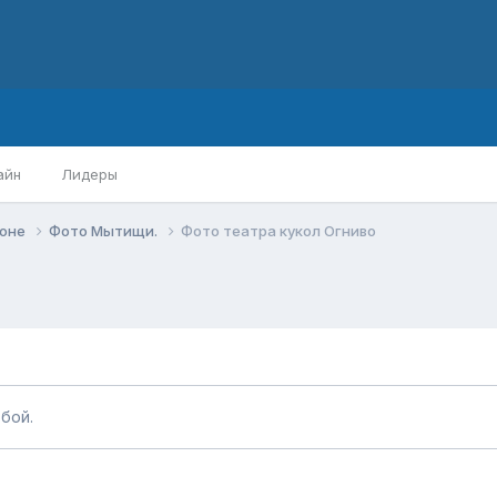
айн
Лидеры
йоне
Фото Мытищи.
Фото театра кукол Огниво
бой.