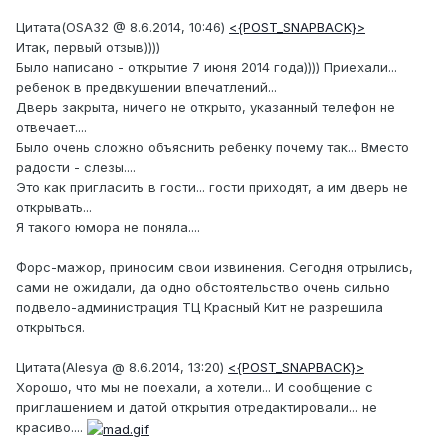
Цитата(OSA32 @ 8.6.2014, 10:46)
<{POST_SNAPBACK}>
Итак, первый отзыв))))
Было написано - открытие 7 июня 2014 года)))) Приехали...
ребенок в предвкушении впечатлений...
Дверь закрыта, ничего не открыто, указанный телефон не
отвечает....
Было очень сложно объяснить ребенку почему так... Вместо
радости - слезы....
Это как пригласить в гости... гости приходят, а им дверь не
открывать...
Я такого юмора не поняла....
Форс-мажор, приносим свои извинения. Сегодня отрылись,
сами не ожидали, да одно обстоятельство очень сильно
подвело-администрация ТЦ Красный Кит не разрешила
открыться.
Цитата(Alesya @ 8.6.2014, 13:20)
<{POST_SNAPBACK}>
Хорошо, что мы не поехали, а хотели... И сообщение с
приглашением и датой открытия отредактировали... не
красиво....