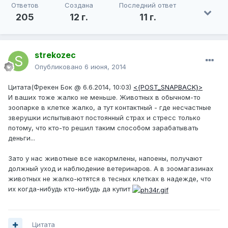
Ответов
Создана
Последний ответ
205
12 г.
11 г.
strekozec
Опубликовано
6 июня, 2014
Цитата(Фрекен Бок @ 6.6.2014, 10:03)
<{POST_SNAPBACK}>
И ваших тоже жалко не меньше. Животных в обычном-то
зоопарке в клетке жалко, а тут контактный - где несчастные
зверушки испытывают постоянный страх и стресс только
потому, что кто-то решил таким способом зарабатывать
деньги...
Зато у нас животные все накормлены, напоены, получают
должный уход и наблюдение ветеринаров. А в зоомагазинах
животных не жалко-ютятся в тесных клетках в надежде, что
их когда-нибудь кто-нибудь да купит
Цитата