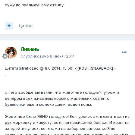
сужу по предыдущему отзыву
Цитата
Ливень
Опубликовано
8 июня, 2014
Цитата(strekozec @ 8.6.2014, 15:50)
<{POST_SNAPBACK}>
.
с чего вообще вы взяли, что животные голодны?! утром и
вечером всех животных кормят, маленьких козлят с
бутылочки еще и молоко даем, водой поим.
Животные были ЯВНО голодные! Кенгуренок аж выхватывал из
рук морковку и капусту, хотя поглаживаний боялся. И козлята
за едой тянулись, копытами на заборчик залезали. Я не
сильна в ветеринарии, но вроде сытые животные еду просить