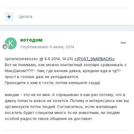
Цитата
котодом
Опубликовано
6 июня, 2014
Цитата(strekozec @ 6.6.2014, 14:25)
<{POST_SNAPBACK}>
Вот не понимаю, как можно контактный зоопарк сравнивать с
МакДаком?!?!?- там, где вечная давка, вредная еда и тд?!-
прост в голове даж не укладывается.
Приходите к нам в гости, потом напишите сюда)
макдак - это не ко мне. А спрашиваю я как раз потому, что в
давку попасть вовсе не хочется. Потому и интересуюсь как вы
организуете поток людей. Согласитесь, если желающих
посетить будет слишком много то ни животным, ни людям
особой радости такое общение не доставит.