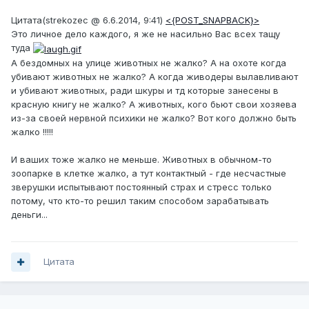
Цитата(strekozec @ 6.6.2014, 9:41)
<{POST_SNAPBACK}>
Это личное дело каждого, я же не насильно Вас всех тащу
туда
А бездомных на улице животных не жалко? А на охоте когда
убивают животных не жалко? А когда живодеры вылавливают
и убивают животных, ради шкуры и тд которые занесены в
красную книгу не жалко? А животных, кого бьют свои хозяева
из-за своей нервной психики не жалко? Вот кого должно быть
жалко !!!!!
И ваших тоже жалко не меньше. Животных в обычном-то
зоопарке в клетке жалко, а тут контактный - где несчастные
зверушки испытывают постоянный страх и стресс только
потому, что кто-то решил таким способом зарабатывать
деньги...
Цитата