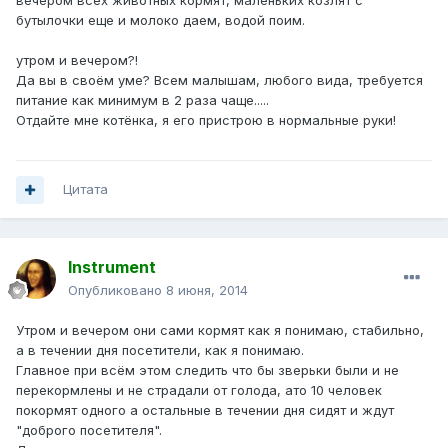
вечером всех животных кормят, маленьких козлят с
бутылочки еще и молоко даем, водой поим.
утром и вечером?!
Да вы в своём уме? Всем малышам, любого вида, требуется
питание как минимум в 2 раза чаще.....
Отдайте мне котёнка, я его пристрою в нормальные руки!
Цитата
Instrument
Опубликовано
8 июня, 2014
Утром и вечером они сами кормят как я понимаю, стабильно,
а в течении дня посетители, как я понимаю.
Главное при всём этом следить что бы зверьки были и не
перекормлены и не страдали от голода, ато 10 человек
покормят одного а остальные в течении дня сидят и ждут
"доброго посетителя".